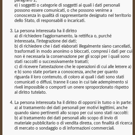
paragrafo 2;
e) i soggetti o categorie di soggetti ai quali i dati personali
possono essere comunicati, o che possono venirne a
conoscenza in qualità di rappresentante designato nel territorio
dello Stato, di responsabili o incaricati.
La persona interessata ha il diritto
a) di richiedere l'aggiornamento, la rettifica o, purché
interessata, l'integrazione dei dati;
b) di richiedere che i dati elaborati illegalmente siano cancellati,
trasformati in modo anonimo o bloccati, compresi i dati per cui
non è necessaria la conservazione per gli scopi per i quali sono
stati raccolti o successivamente trattati;
c) di ricevere l'attestazione che le operazioni di cui alle lettere a)
e b) sono state portare a conoscenza, anche per quanto
riguarda il loro contenuto, di coloro ai quali i dati sono stati
comunicati o diffusi, tranne il caso in cui tale adempimento si
riveli impossibile o comporti un onere sproporzionato rispetto
al diritto tutelato.
La persona interessata ha il diritto di opporsi in tutto o in parte:
a) al trattamento dei dati personali per motivi legittimi, anche
quando siano pertinenti allo scopo per cui sono stati raccolti:
b) al trattamento dei dati personali allo scopo di invio di
materiale pubblicitario o di vendita diretta, con finalità di ricerca
di mercato o sondaggio o di informazioni commerciali.