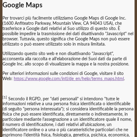
Google Maps
Per trovarci più facilmente utilizziamo Google Maps di Google Inc.
(1600 Anfiteatro Parkway, Mountain View, CA 94043 USA), che
trasferisce a Google dati relativi al Suo utilizzo di questo sito. È
possibile impedire la trasmissione dei dati disattivando "Javascript" nel
browser. Tuttavia, questo significa che Google Maps non può essere
utilizzato o può essere utilizzato solo in misura limitata.
Utilizzando questo sito web e non disattivando "Javascript",
acconsenta alla raccolta e all'elaborazione dei Suoi dati da parte di
Google Inc. allo scopo di visualizzare la mappa e la nostra posizione.
Per ulteriori informazioni sulle condizioni di Google, visitare il sito
Web:
https://www.google.com/intl/de_en/help/terms_maps.html
.
[1]
Secondo il RGPD, per "dati personali" si intendono "tutte le
informazioni relative a una persona fisica identificata o identificabile
(di seguito "persona interessata"); si considera identificabile la persona
fisica che può essere identificata, direttamente o indirettamente, in
particolare mediante l'assegnazione a un identificatore quale il nome,
il numero di identificazione, i dati relativi all'ubicazione, un
identificatore online o a una o più caratteristiche particolari che ne
esprimono l'identità fisica, fisiologica, genetica, psichica, economica,