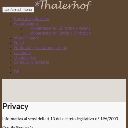
apri/chiudi menu
Il nostro agriturismo
Appartamenti
Appartamento: Christine o Verena
Appartamento: Katrin o Christoph
Vivere il maso
Prezzi
Prodotti di produzione propria
Colazione
Tempo libero
Contatto & richiesta
DE
Privacy
Informativa ai sensi dell'art.13 del decreto legislativo n° 196/2003
Gentile Signora/e,