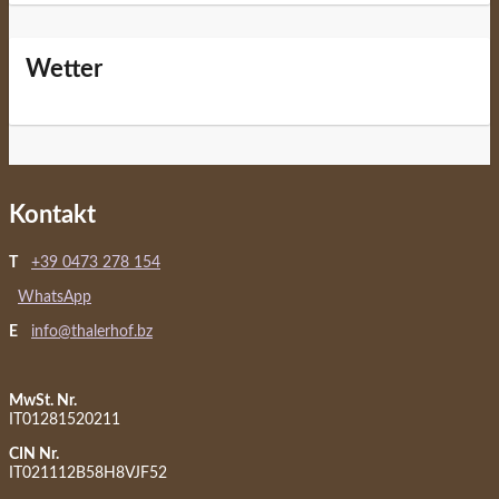
Wetter
Kontakt
T
+39 0473 278 154
WhatsApp
E
info@thalerhof.bz
MwSt. Nr.
IT01281520211
CIN Nr.
IT021112B58H8VJF52