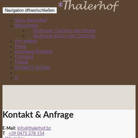
Navigation öffnen/schließen
Unser Bauernhof
Wohnungen
Wohnung: Christine oder Verena
Wohnung: Katrin oder Christoph
Hof erleben
Preise
Hofeigene Produkte
Frühstück
Freizeit
Kontakt & Anfrage
IT
Kontakt & Anfrage
E-Mail:
info@thalerhof.bz
T
+39 0473 278 154